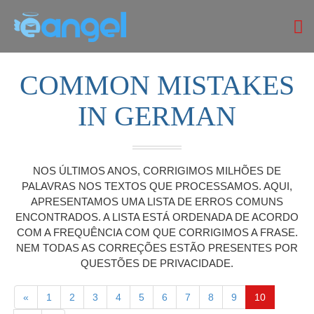
COMMON MISTAKES
IN GERMAN
NOS ÚLTIMOS ANOS, CORRIGIMOS MILHÕES DE
PALAVRAS NOS TEXTOS QUE PROCESSAMOS. AQUI,
APRESENTAMOS UMA LISTA DE ERROS COMUNS
ENCONTRADOS. A LISTA ESTÁ ORDENADA DE ACORDO
COM A FREQUÊNCIA COM QUE CORRIGIMOS A FRASE.
NEM TODAS AS CORREÇÕES ESTÃO PRESENTES POR
QUESTÕES DE PRIVACIDADE.
«
1
2
3
4
5
6
7
8
9
10