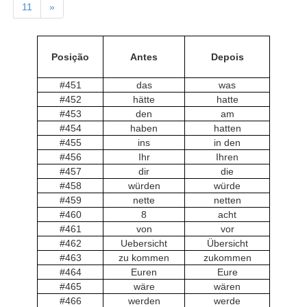
11
»
Posição
Antes
Depois
#451
das
was
#452
hätte
hatte
#453
den
am
#454
haben
hatten
#455
ins
in den
#456
Ihr
Ihren
#457
dir
die
#458
würden
würde
#459
nette
netten
#460
8
acht
#461
von
vor
#462
Uebersicht
Übersicht
#463
zu kommen
zukommen
#464
Euren
Eure
#465
wäre
wären
#466
werden
werde