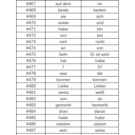
#467
auf dem
im
#468
beste
besten
#469
sie
sich
#470
sowie
und
#471
habe
bin
#472
von
bei
#473
nich
nicht
#474
an
von
#475
Sehr
Er ist sehr
#476
hat
habe
#477
7
07
#478
was
die
#479
konnen
können
#480
Liebe
Lieber
#481
weiss
weiß
#482
von
an
#483
gemerkt
bemerkt
#484
dran
daran
#485
hatte
habe
#486
setzten
setzen
#487
sein
seine