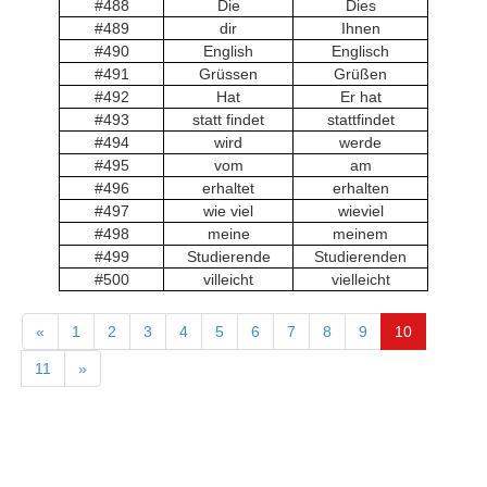
#488
Die
Dies
#489
dir
Ihnen
#490
English
Englisch
#491
Grüssen
Grüßen
#492
Hat
Er hat
#493
statt findet
stattfindet
#494
wird
werde
#495
vom
am
#496
erhaltet
erhalten
#497
wie viel
wieviel
#498
meine
meinem
#499
Studierende
Studierenden
#500
villeicht
vielleicht
«
1
2
3
4
5
6
7
8
9
10
11
»