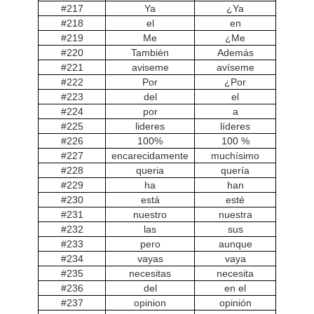
#217
Ya
¿Ya
#218
el
en
#219
Me
¿Me
#220
También
Además
#221
aviseme
avíseme
#222
Por
¿Por
#223
del
el
#224
por
a
#225
lideres
líderes
#226
100%
100 %
#227
encarecidamente
muchísimo
#228
queria
quería
#229
ha
han
#230
está
esté
#231
nuestro
nuestra
#232
las
sus
#233
pero
aunque
#234
vayas
vaya
#235
necesitas
necesita
#236
del
en el
#237
opinion
opinión