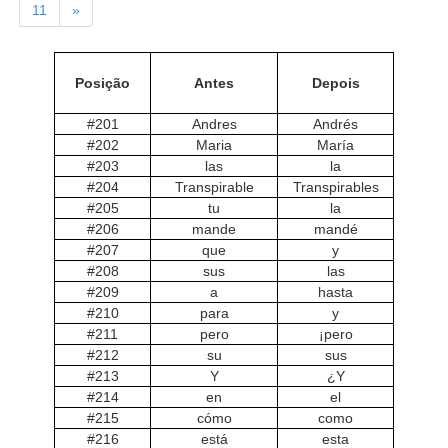
11
»
Posição
Antes
Depois
#201
Andres
Andrés
#202
Maria
María
#203
las
la
#204
Transpirable
Transpirables
#205
tu
la
#206
mande
mandé
#207
que
y
#208
sus
las
#209
a
hasta
#210
para
y
#211
pero
¡pero
#212
su
sus
#213
Y
¿Y
#214
en
el
#215
cómo
como
#216
está
esta