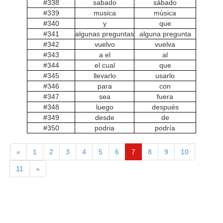
#338
sabado
sábado
#339
musica
música
#340
y
que
#341
algunas preguntas
alguna pregunta
#342
vuelvo
vuelva
#343
a el
al
#344
el cual
que
#345
llevarlo
usarlo
#346
para
con
#347
sea
fuera
#348
luego
después
#349
desde
de
#350
podria
podría
«
1
2
3
4
5
6
7
8
9
10
11
»