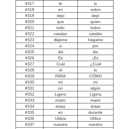
#317
te
lo
#318
en
sobre
#319
dejo
dejó
#320
que
quien
#321
todo
todos
#322
catalan
catalán
#323
déjeme
hágame
#324
a
por
#325
dió
dio
#326
Es
¡Es
#327
Cuál
¿Cuál
#328
el
lo
#329
PARA
CÓMO
#330
mí
mi
#331
un
algún
#332
Ligero
Ligera
#333
mamí
mami
#334
estas
éstas
#335
en
durante
#336
Utiliza
Utilice
#337
nuestra
nuestro